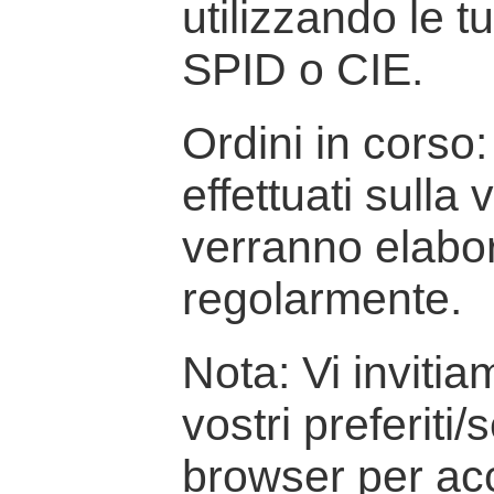
utilizzando le t
SPID o CIE.
Ordini in corso: 
effettuati sulla
verranno elabor
regolarmente.
Nota: Vi inviti
vostri preferiti/
browser per ac