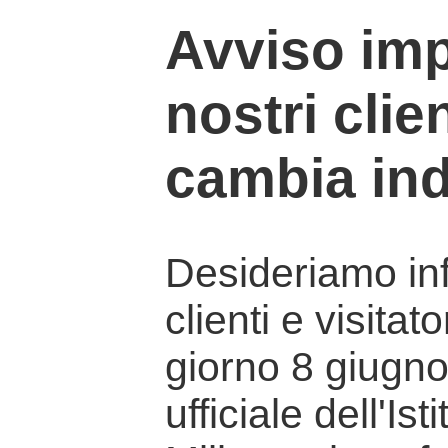
Avviso imp
nostri clien
cambia ind
Desideriamo info
clienti e visitat
giorno 8 giugno 
ufficiale dell'Is