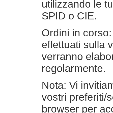
utilizzando le t
SPID o CIE.
Ordini in corso: 
effettuati sulla
verranno elabor
regolarmente.
Nota: Vi inviti
vostri preferiti/
browser per ac