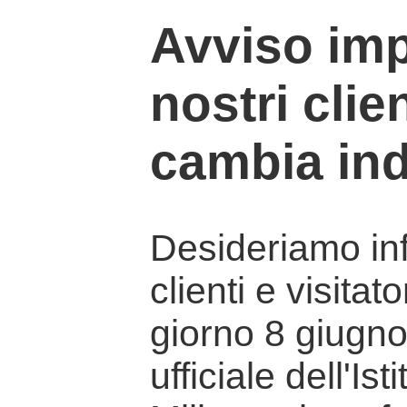
Avviso imp
nostri clien
cambia ind
Desideriamo info
clienti e visitat
giorno 8 giugno 
ufficiale dell'Is