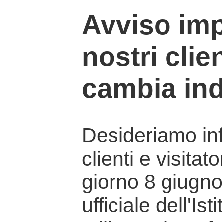
Avviso imp
nostri clien
cambia ind
Desideriamo info
clienti e visitat
giorno 8 giugno 
ufficiale dell'Is