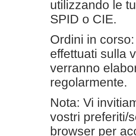
utilizzando le t
SPID o CIE.
Ordini in corso: 
effettuati sulla
verranno elabor
regolarmente.
Nota: Vi inviti
vostri preferiti/
browser per ac