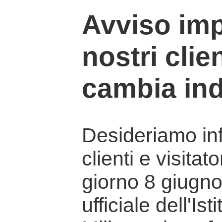
Avviso imp
nostri clien
cambia ind
Desideriamo info
clienti e visitat
giorno 8 giugno 
ufficiale dell'Is