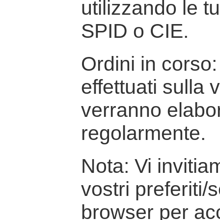
utilizzando le t
SPID o CIE.
Ordini in corso: 
effettuati sulla
verranno elabor
regolarmente.
Nota: Vi inviti
vostri preferiti/
browser per ac