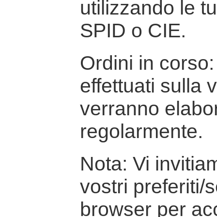
utilizzando le t
SPID o CIE.
Ordini in corso: 
effettuati sulla
verranno elabor
regolarmente.
Nota: Vi inviti
vostri preferiti/
browser per ac