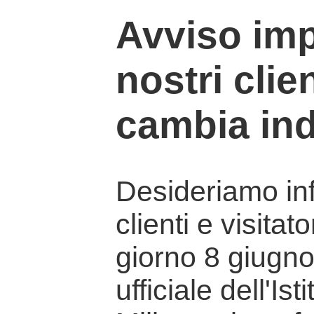
Avviso imp
nostri clien
cambia ind
Desideriamo info
clienti e visitat
giorno 8 giugno 
ufficiale dell'Is