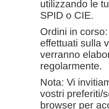
utilizzando le t
SPID o CIE.
Ordini in corso: 
effettuati sulla
verranno elabor
regolarmente.
Nota: Vi inviti
vostri preferiti/
browser per ac