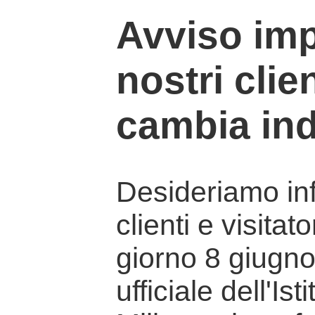
Avviso imp
nostri clien
cambia ind
Desideriamo info
clienti e visitat
giorno 8 giugno 
ufficiale dell'Is