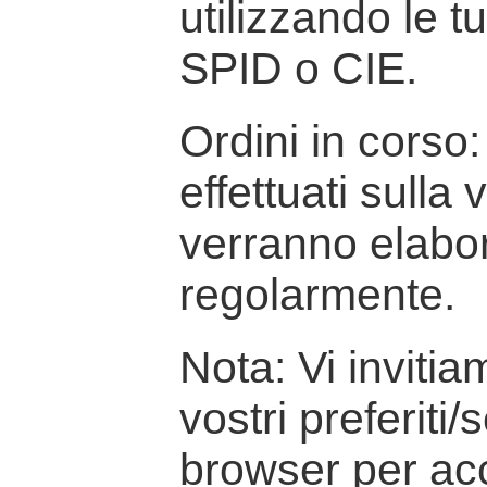
utilizzando le t
SPID o CIE.
Ordini in corso: 
effettuati sulla
verranno elabor
regolarmente.
Nota: Vi inviti
vostri preferiti/
browser per ac