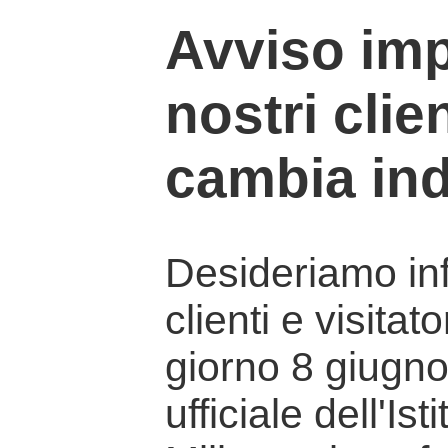
Avviso imp
nostri clien
cambia ind
Desideriamo info
clienti e visitat
giorno 8 giugno 
ufficiale dell'Is