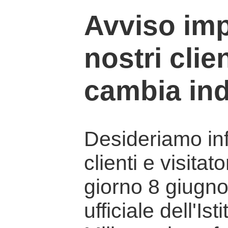
Avviso imp
nostri clien
cambia ind
Desideriamo info
clienti e visitat
giorno 8 giugno 
ufficiale dell'Is