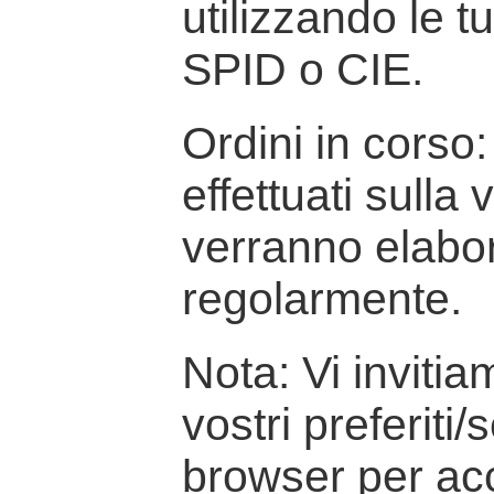
utilizzando le t
SPID o CIE.
Ordini in corso: 
effettuati sulla
verranno elabor
regolarmente.
Nota: Vi inviti
vostri preferiti/
browser per ac