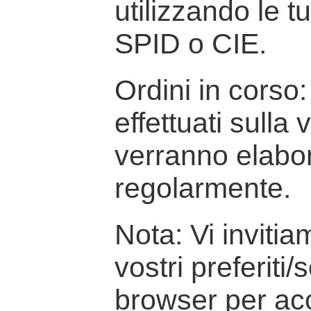
utilizzando le t
SPID o CIE.
Ordini in corso: 
effettuati sulla
verranno elabor
regolarmente.
Nota: Vi inviti
vostri preferiti/
browser per ac