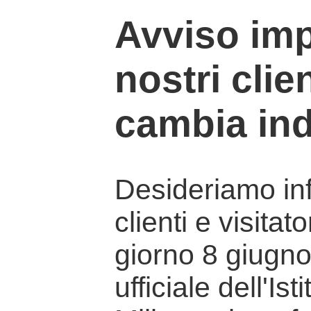
Avviso imp
nostri clien
cambia ind
Desideriamo info
clienti e visitat
giorno 8 giugno 
ufficiale dell'Is