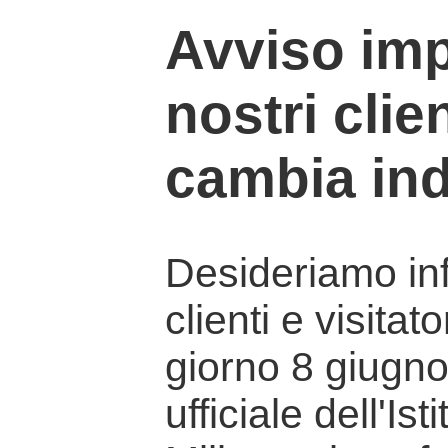
Avviso imp
nostri clien
cambia ind
Desideriamo info
clienti e visitat
giorno 8 giugno 
ufficiale dell'Is