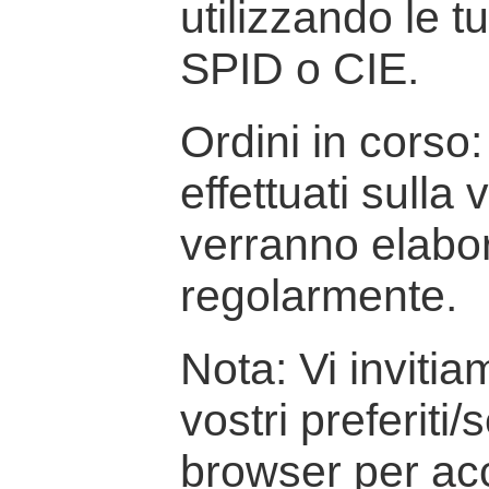
utilizzando le t
SPID o CIE.
Ordini in corso: 
effettuati sulla
verranno elabor
regolarmente.
Nota: Vi inviti
vostri preferiti/
browser per ac