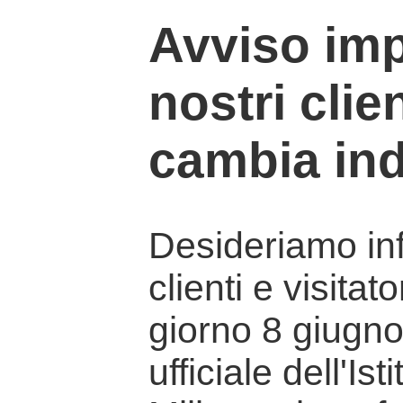
Avviso imp
nostri clien
cambia ind
Desideriamo info
clienti e visitat
giorno 8 giugno 
ufficiale dell'Is