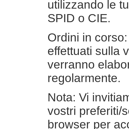
utilizzando le t
SPID o CIE.
Ordini in corso: 
effettuati sulla
verranno elabor
regolarmente.
Nota: Vi inviti
vostri preferiti/
browser per ac