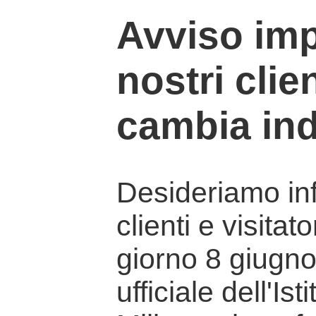
Avviso imp
nostri clien
cambia ind
Desideriamo info
clienti e visitat
giorno 8 giugno 
ufficiale dell'Is