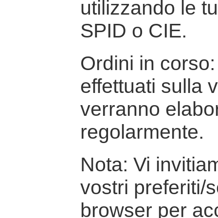
utilizzando le t
SPID o CIE.
Ordini in corso: 
effettuati sulla
verranno elabor
regolarmente.
Nota: Vi inviti
vostri preferiti/
browser per ac