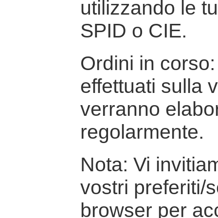
utilizzando le t
SPID o CIE.
Ordini in corso: 
effettuati sulla
verranno elabor
regolarmente.
Nota: Vi inviti
vostri preferiti/
browser per ac