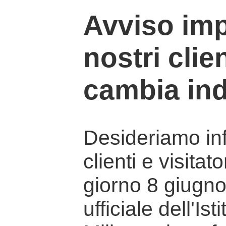
Avviso imp
nostri clien
cambia ind
Desideriamo info
clienti e visitat
giorno 8 giugno 
ufficiale dell'Is