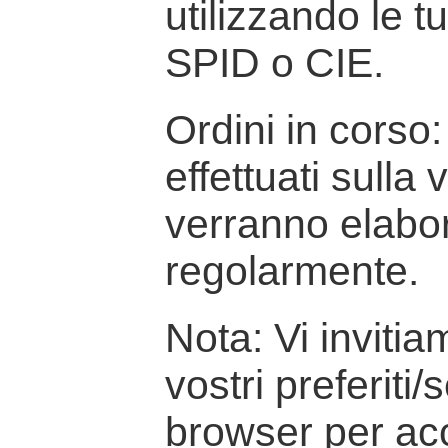
utilizzando le t
SPID o CIE.
Ordini in corso: 
effettuati sulla
verranno elabor
regolarmente.
Nota: Vi inviti
vostri preferiti/
browser per ac