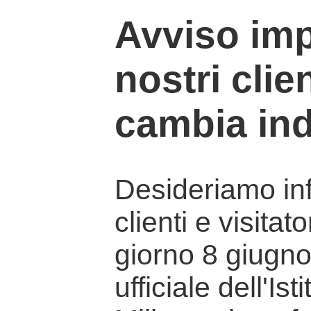
Avviso imp
nostri clien
cambia ind
Desideriamo info
clienti e visitat
giorno 8 giugno 
ufficiale dell'Is