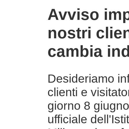
Avviso imp
nostri clien
cambia ind
Desideriamo info
clienti e visitat
giorno 8 giugno 
ufficiale dell'Is