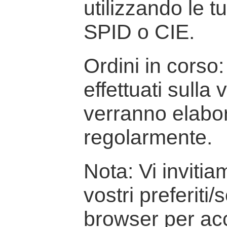
utilizzando le t
SPID o CIE.
Ordini in corso: 
effettuati sulla
verranno elabor
regolarmente.
Nota: Vi inviti
vostri preferiti/
browser per ac