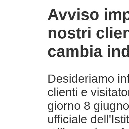
Avviso imp
nostri clien
cambia ind
Desideriamo info
clienti e visitat
giorno 8 giugno 
ufficiale dell'Is