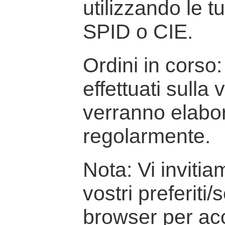
utilizzando le t
SPID o CIE.
Ordini in corso: 
effettuati sulla
verranno elabor
regolarmente.
Nota: Vi inviti
vostri preferiti/
browser per ac