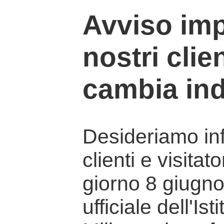
Avviso imp
nostri clien
cambia ind
Desideriamo info
clienti e visitat
giorno 8 giugno 
ufficiale dell'Is