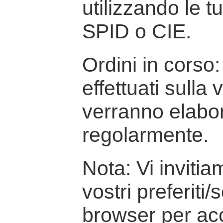
utilizzando le t
SPID o CIE.
Ordini in corso: 
effettuati sulla
verranno elabor
regolarmente.
Nota: Vi inviti
vostri preferiti/
browser per ac