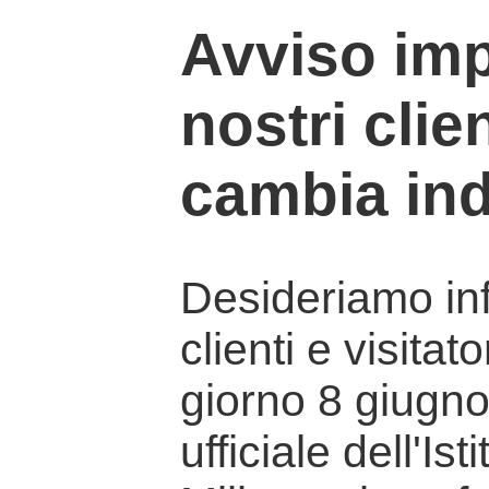
Avviso imp
nostri clien
cambia ind
Desideriamo info
clienti e visitat
giorno 8 giugno 
ufficiale dell'Is