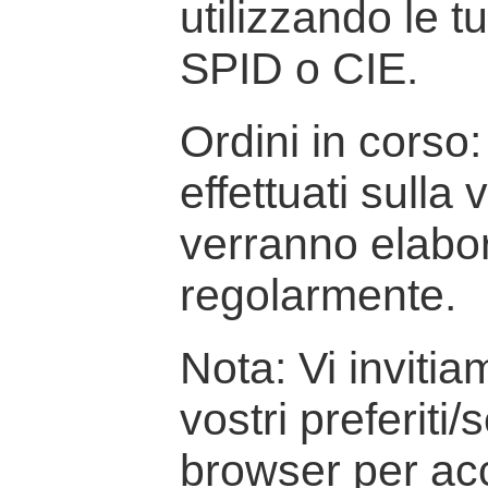
utilizzando le t
SPID o CIE.
Ordini in corso: 
effettuati sulla
verranno elabor
regolarmente.
Nota: Vi inviti
vostri preferiti/
browser per ac