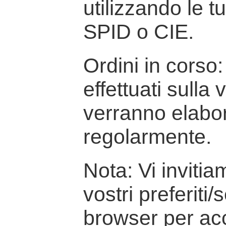
utilizzando le t
SPID o CIE.
Ordini in corso: 
effettuati sulla
verranno elabor
regolarmente.
Nota: Vi inviti
vostri preferiti/
browser per ac