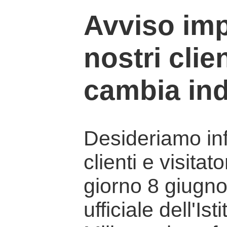
Avviso imp
nostri clien
cambia ind
Desideriamo info
clienti e visitat
giorno 8 giugno 
ufficiale dell'Is