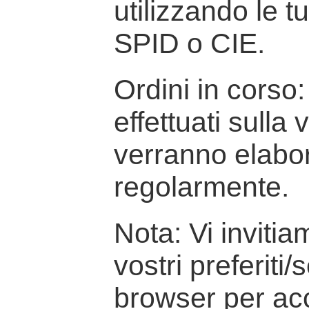
utilizzando le t
SPID o CIE.
Ordini in corso: 
effettuati sulla
verranno elabor
regolarmente.
Nota: Vi inviti
vostri preferiti/
browser per ac