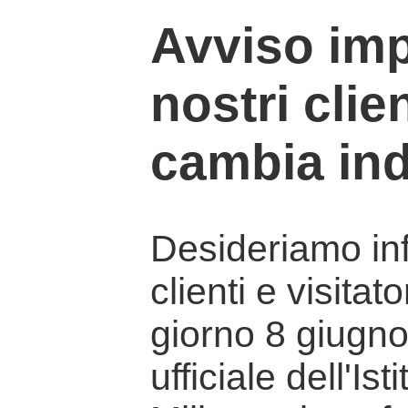
Avviso imp
nostri clien
cambia ind
Desideriamo info
clienti e visitat
giorno 8 giugno 
ufficiale dell'Is