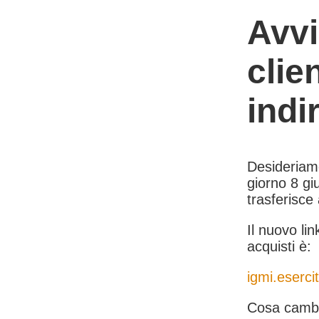
Avvi
clie
indi
Desideriamo 
giorno 8 giu
trasferisce
Il nuovo lin
acquisti è:
igmi.esercit
Cosa cambi