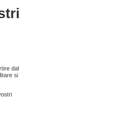
tri
rtire dal
itare si
vostri