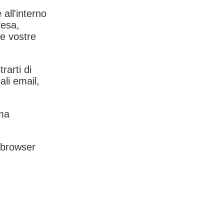
 all'interno
fesa,
le vostre
rarti di
ali email,
rma
l browser