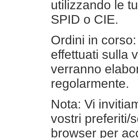
utilizzando le t
SPID o CIE.
Ordini in corso: 
effettuati sulla
verranno elabor
regolarmente.
Nota: Vi inviti
vostri preferiti/
browser per ac