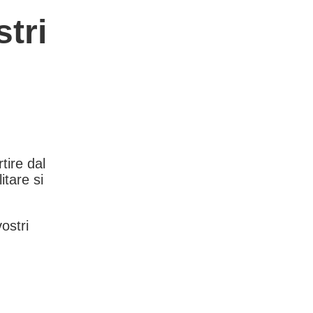
tri
rtire dal
itare si
vostri