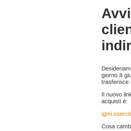
Avvi
clie
indi
Desideriamo 
giorno 8 giu
trasferisce
Il nuovo lin
acquisti è:
igmi.esercit
Cosa cambi