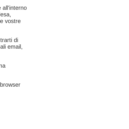
 all'interno
fesa,
le vostre
rarti di
ali email,
rma
l browser