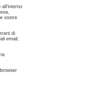
 all'interno
fesa,
le vostre
rarti di
ali email,
rma
l browser