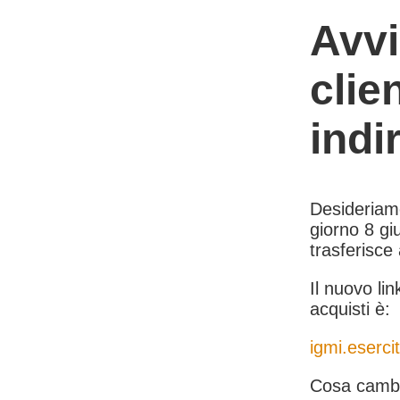
Avvi
clie
indi
Desideriamo 
giorno 8 giu
trasferisce
Il nuovo lin
acquisti è:
igmi.esercit
Cosa cambi