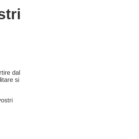
tri
rtire dal
itare si
vostri