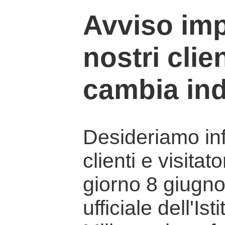
Avviso imp
nostri clien
cambia ind
Desideriamo info
clienti e visitat
giorno 8 giugno 
ufficiale dell'Is