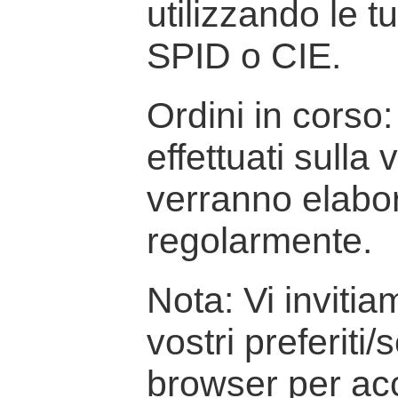
utilizzando le t
SPID o CIE.
Ordini in corso: 
effettuati sulla
verranno elabor
regolarmente.
Nota: Vi inviti
vostri preferiti/
browser per ac