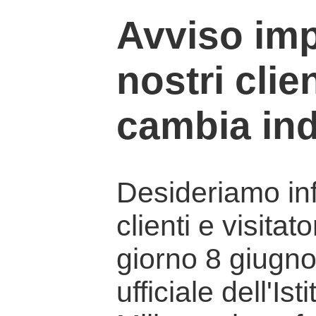
Avviso imp
nostri clien
cambia ind
Desideriamo info
clienti e visitat
giorno 8 giugno 
ufficiale dell'Is