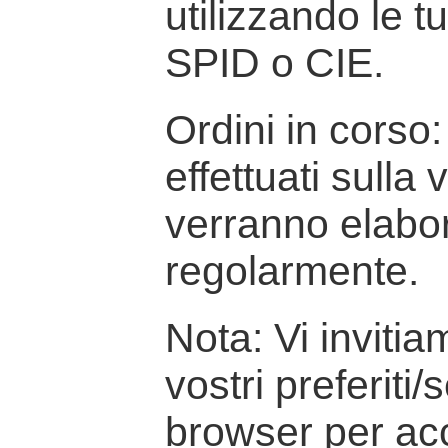
utilizzando le t
SPID o CIE.
Ordini in corso: 
effettuati sulla
verranno elabor
regolarmente.
Nota: Vi inviti
vostri preferiti/
browser per ac