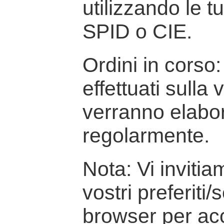
utilizzando le t
SPID o CIE.
Ordini in corso: 
effettuati sulla
verranno elabor
regolarmente.
Nota: Vi inviti
vostri preferiti/
browser per ac