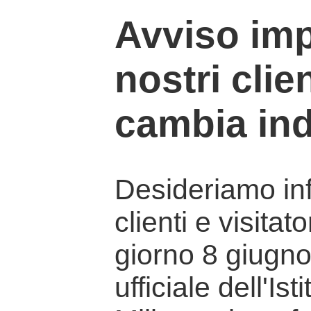
Avviso imp
nostri clien
cambia ind
Desideriamo info
clienti e visitat
giorno 8 giugno 
ufficiale dell'Is