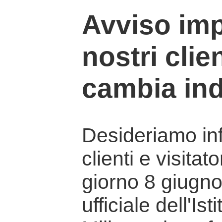
Avviso imp
nostri clien
cambia ind
Desideriamo info
clienti e visitat
giorno 8 giugno 
ufficiale dell'Is