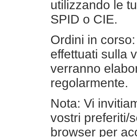
utilizzando le t
SPID o CIE.
Ordini in corso: 
effettuati sulla
verranno elabor
regolarmente.
Nota: Vi inviti
vostri preferiti/
browser per ac