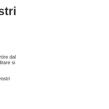
tri
rtire dal
itare si
vostri