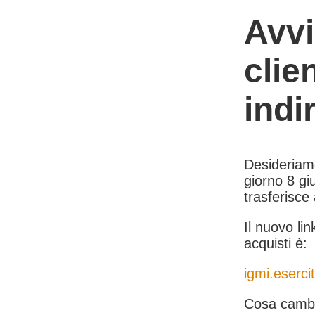
Avvi
clie
indi
Desideriamo 
giorno 8 giu
trasferisce
Il nuovo lin
acquisti è:
igmi.esercit
Cosa cambi