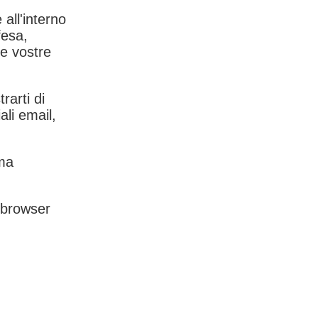
 all'interno
fesa,
le vostre
rarti di
ali email,
rma
l browser