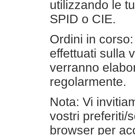
utilizzando le t
SPID o CIE.
Ordini in corso: 
effettuati sulla
verranno elabor
regolarmente.
Nota: Vi inviti
vostri preferiti/
browser per ac