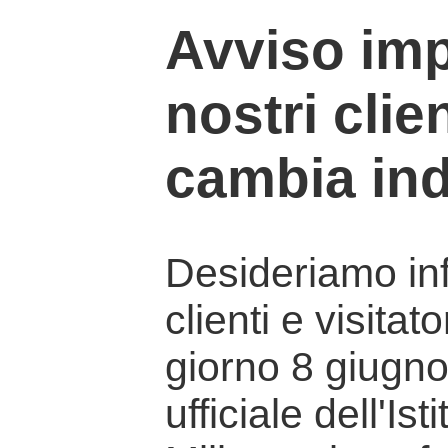
Avviso imp
nostri clien
cambia ind
Desideriamo info
clienti e visitat
giorno 8 giugno 
ufficiale dell'Is