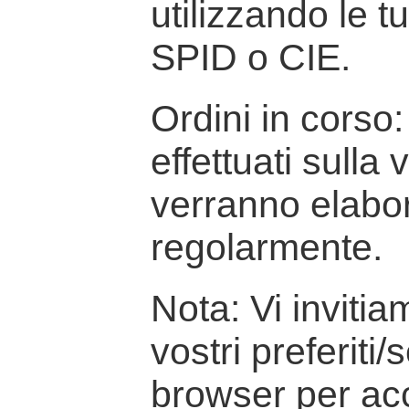
utilizzando le t
SPID o CIE.
Ordini in corso: 
effettuati sulla
verranno elabor
regolarmente.
Nota: Vi inviti
vostri preferiti/
browser per ac