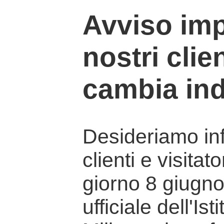
Avviso imp
nostri clien
cambia ind
Desideriamo info
clienti e visitat
giorno 8 giugno 
ufficiale dell'Is