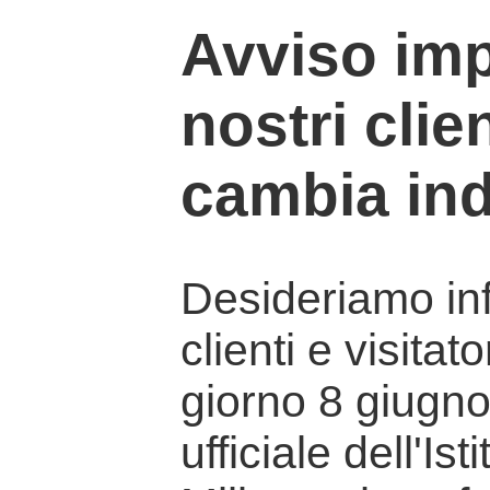
Avviso imp
nostri clien
cambia ind
Desideriamo info
clienti e visitat
giorno 8 giugno 
ufficiale dell'Is