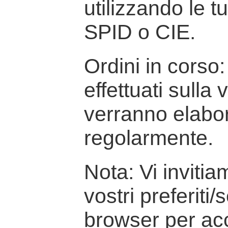
utilizzando le t
SPID o CIE.
Ordini in corso: 
effettuati sulla
verranno elabor
regolarmente.
Nota: Vi inviti
vostri preferiti/
browser per ac