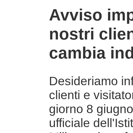
Avviso imp
nostri clien
cambia ind
Desideriamo info
clienti e visitat
giorno 8 giugno 
ufficiale dell'Is