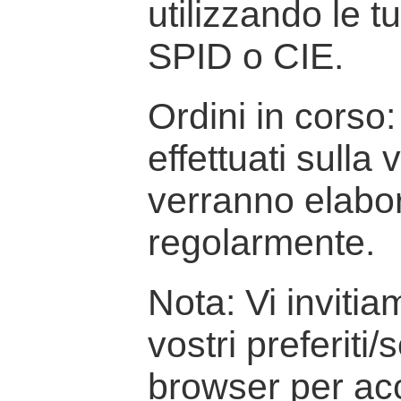
utilizzando le t
SPID o CIE.
Ordini in corso: 
effettuati sulla
verranno elabor
regolarmente.
Nota: Vi inviti
vostri preferiti/
browser per ac