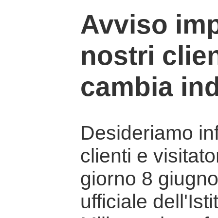
Avviso imp
nostri clien
cambia ind
Desideriamo info
clienti e visitat
giorno 8 giugno 
ufficiale dell'Is