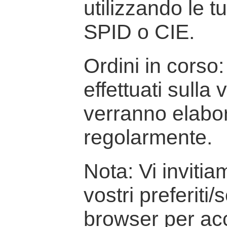
utilizzando le t
SPID o CIE.
Ordini in corso: 
effettuati sulla
verranno elabor
regolarmente.
Nota: Vi inviti
vostri preferiti/
browser per ac