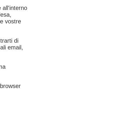
 all'interno
fesa,
le vostre
rarti di
ali email,
rma
l browser