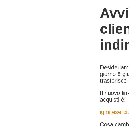
Avvi
clie
indi
Desideriamo 
giorno 8 giu
trasferisce
Il nuovo lin
acquisti è:
igmi.esercit
Cosa cambi