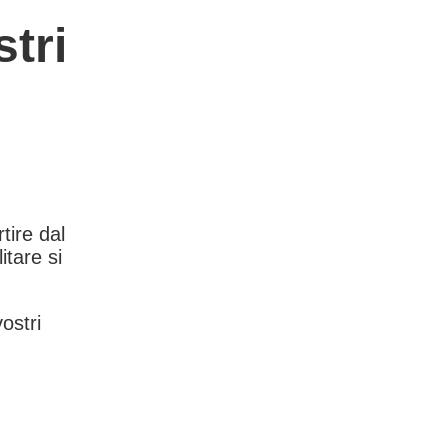
tri
rtire dal
itare si
vostri