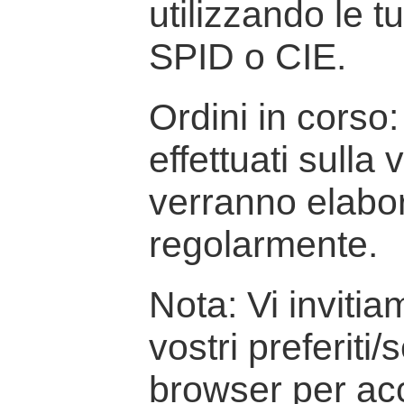
utilizzando le t
SPID o CIE.
Ordini in corso: 
effettuati sulla
verranno elabor
regolarmente.
Nota: Vi inviti
vostri preferiti/
browser per ac