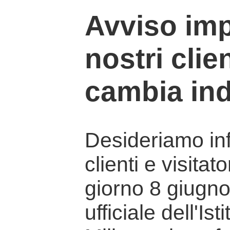
Avviso imp
nostri clien
cambia ind
Desideriamo info
clienti e visitat
giorno 8 giugno 
ufficiale dell'Is