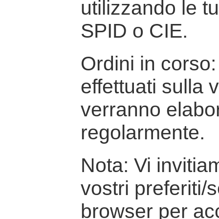
utilizzando le t
SPID o CIE.
Ordini in corso: 
effettuati sulla
verranno elabor
regolarmente.
Nota: Vi inviti
vostri preferiti/
browser per ac