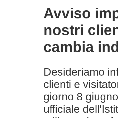
Avviso imp
nostri clien
cambia ind
Desideriamo info
clienti e visitat
giorno 8 giugno 
ufficiale dell'Is