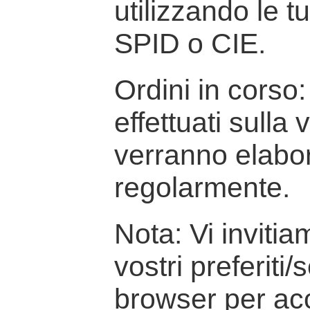
utilizzando le t
SPID o CIE.
Ordini in corso: 
effettuati sulla
verranno elabor
regolarmente.
Nota: Vi inviti
vostri preferiti/
browser per ac