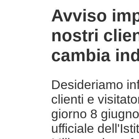
Avviso imp
nostri clien
cambia ind
Desideriamo info
clienti e visitat
giorno 8 giugno 
ufficiale dell'Is