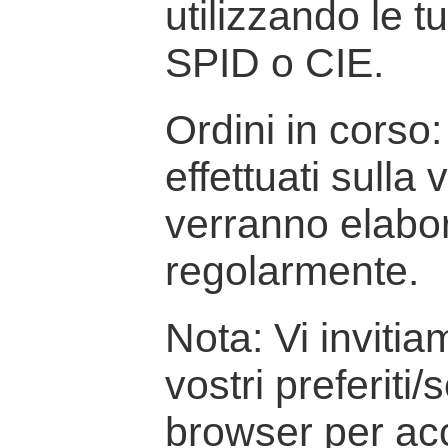
utilizzando le t
SPID o CIE.
Ordini in corso: 
effettuati sulla
verranno elabor
regolarmente.
Nota: Vi inviti
vostri preferiti/
browser per ac