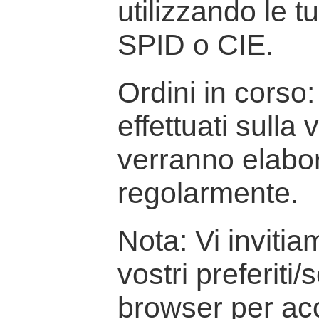
utilizzando le t
SPID o CIE.
Ordini in corso: 
effettuati sulla
verranno elabor
regolarmente.
Nota: Vi inviti
vostri preferiti/
browser per ac