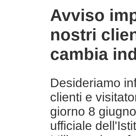
Avviso imp
nostri clien
cambia ind
Desideriamo info
clienti e visitat
giorno 8 giugno 
ufficiale dell'Is