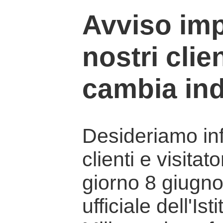
Avviso imp
nostri clien
cambia ind
Desideriamo info
clienti e visitat
giorno 8 giugno 
ufficiale dell'Is