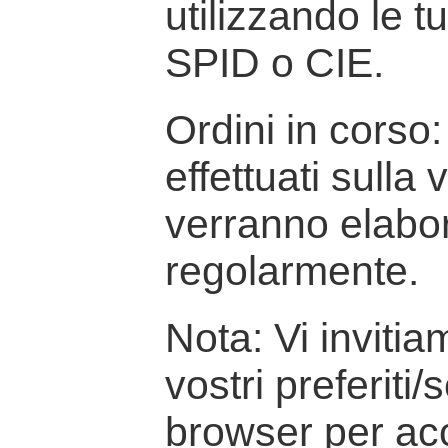
utilizzando le t
SPID o CIE.
Ordini in corso: 
effettuati sulla
verranno elabor
regolarmente.
Nota: Vi inviti
vostri preferiti/
browser per ac