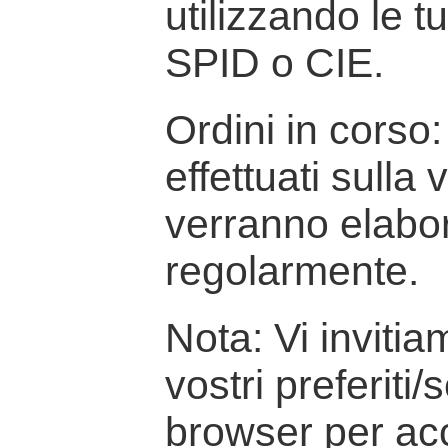
utilizzando le t
SPID o CIE.
Ordini in corso: 
effettuati sulla
verranno elabor
regolarmente.
Nota: Vi inviti
vostri preferiti/
browser per ac