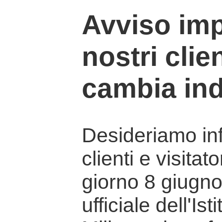
Avviso imp
nostri clien
cambia ind
Desideriamo info
clienti e visitat
giorno 8 giugno 
ufficiale dell'Is