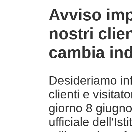
Avviso imp
nostri clien
cambia ind
Desideriamo info
clienti e visitat
giorno 8 giugno 
ufficiale dell'Is