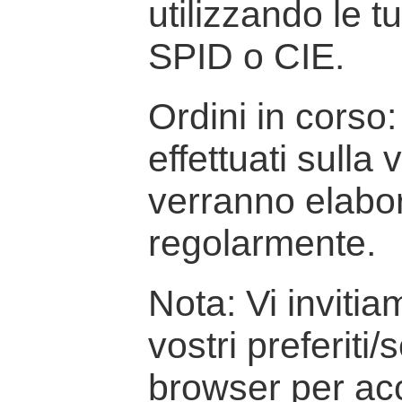
utilizzando le t
SPID o CIE.
Ordini in corso: 
effettuati sulla
verranno elabor
regolarmente.
Nota: Vi inviti
vostri preferiti/
browser per ac