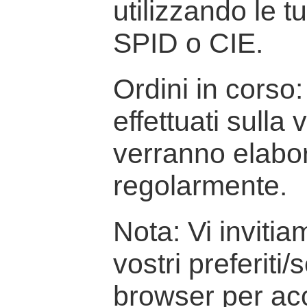
utilizzando le t
SPID o CIE.
Ordini in corso: 
effettuati sulla
verranno elabor
regolarmente.
Nota: Vi inviti
vostri preferiti/
browser per ac