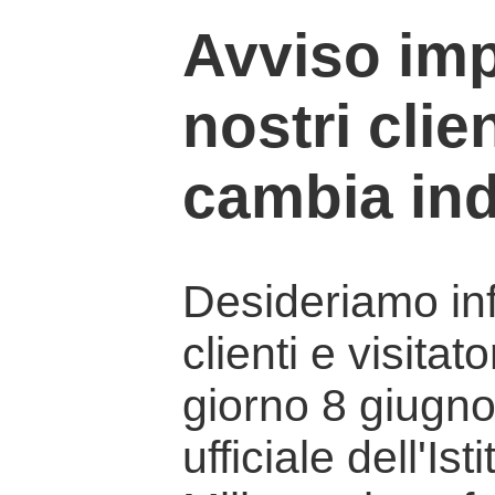
Avviso imp
nostri clien
cambia ind
Desideriamo info
clienti e visitat
giorno 8 giugno 
ufficiale dell'Is