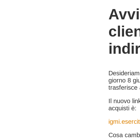
Avvi
clie
indi
Desideriamo 
giorno 8 giu
trasferisce
Il nuovo lin
acquisti è:
igmi.esercit
Cosa cambi