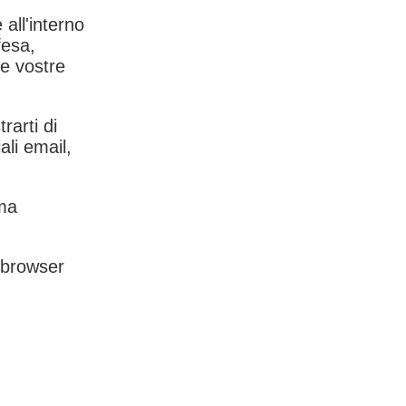
 all'interno
fesa,
le vostre
rarti di
ali email,
rma
l browser