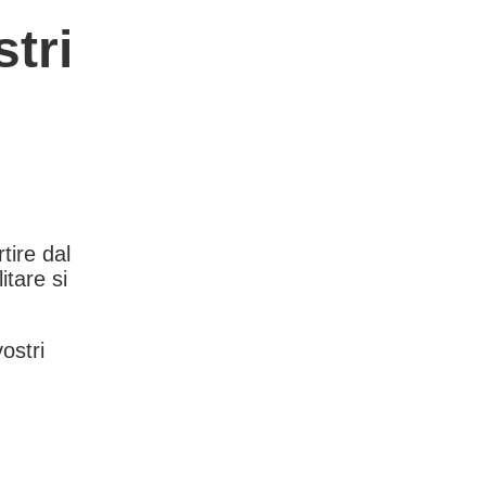
tri
rtire dal
itare si
vostri