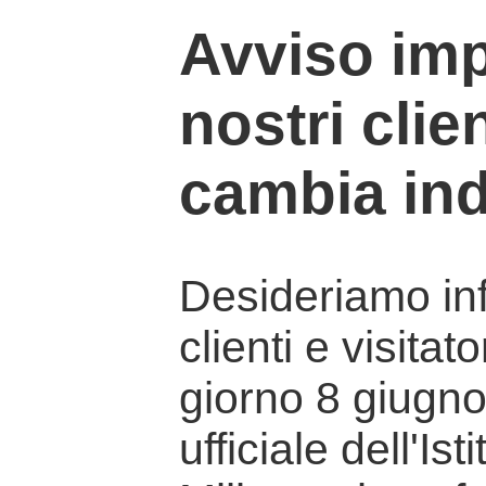
Avviso imp
nostri clien
cambia ind
Desideriamo info
clienti e visitat
giorno 8 giugno 
ufficiale dell'Is