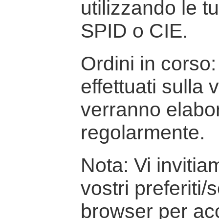
utilizzando le t
SPID o CIE.
Ordini in corso: 
effettuati sulla
verranno elabor
regolarmente.
Nota: Vi inviti
vostri preferiti/
browser per ac