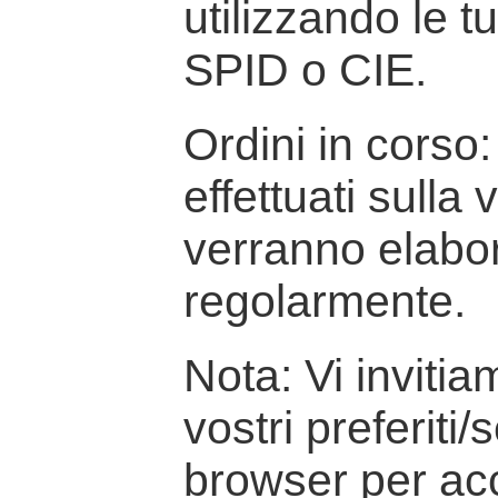
utilizzando le t
SPID o CIE.
Ordini in corso: 
effettuati sulla
verranno elabor
regolarmente.
Nota: Vi inviti
vostri preferiti/
browser per ac