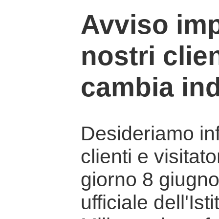
Avviso imp
nostri clien
cambia ind
Desideriamo info
clienti e visitat
giorno 8 giugno 
ufficiale dell'Is