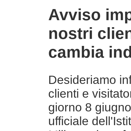
Avviso imp
nostri clien
cambia ind
Desideriamo info
clienti e visitat
giorno 8 giugno 
ufficiale dell'Is