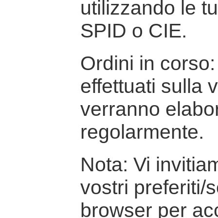
utilizzando le t
SPID o CIE.
Ordini in corso: 
effettuati sulla
verranno elabor
regolarmente.
Nota: Vi inviti
vostri preferiti/
browser per ac