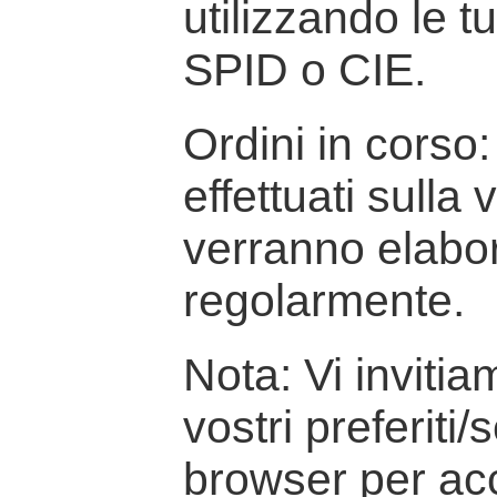
utilizzando le t
SPID o CIE.
Ordini in corso: 
effettuati sulla
verranno elabor
regolarmente.
Nota: Vi inviti
vostri preferiti/
browser per ac