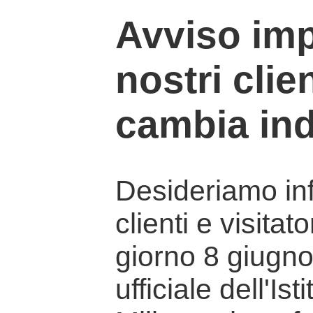
Avviso imp
nostri clien
cambia ind
Desideriamo info
clienti e visitat
giorno 8 giugno 
ufficiale dell'Is