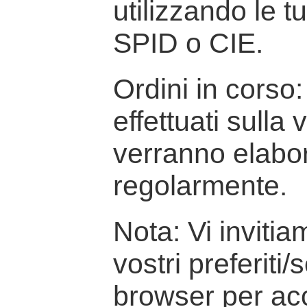
utilizzando le t
SPID o CIE.
Ordini in corso: 
effettuati sulla
verranno elabor
regolarmente.
Nota: Vi inviti
vostri preferiti/
browser per ac