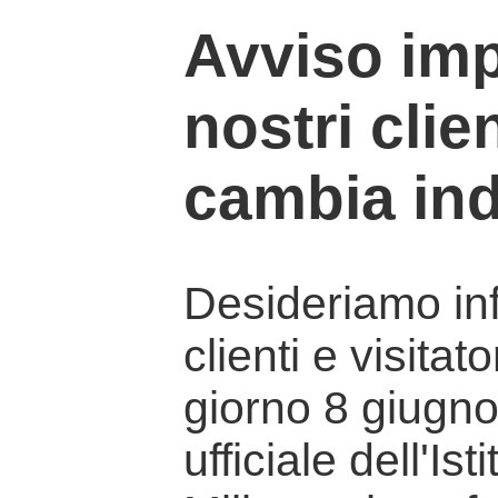
Avviso imp
nostri clien
cambia ind
Desideriamo info
clienti e visitat
giorno 8 giugno 
ufficiale dell'Is